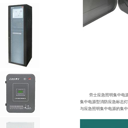
劳士应急照明集中电源，
集中电源型消防应急标志灯
与应急照明集中电源的集中