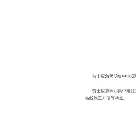
劳士应急照明集中电源可输
劳士应急照明集中电源采用
布线施工方便等特点。