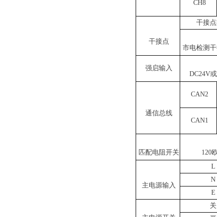
CH8
干接点
干接点
市电检测干
强启输入
DC24V
CAN2
通信总线
CAN1
匹配电阻开关
120
L
N
主电源输入
E
关