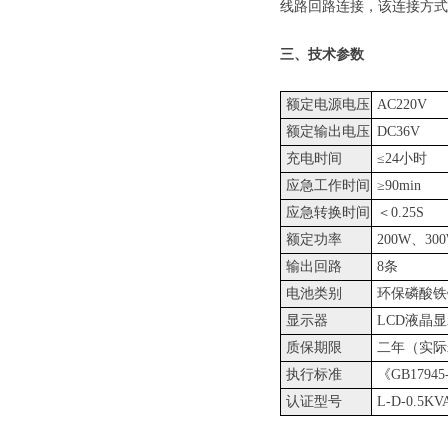
线路回路连接，该连接方式
三、技术参数
额定电源电压
AC220V
额定输出电压
DC36V
充电时间
≤24小时
应急工作时间
≥90min
应急转换时间
＜0.25S
额定功率
200W、30
输出回路
8条
电池类别
环保磷酸铁
显示器
LCD液晶
质保期限
二年（实际
执行标准
《GB17945
认证型号
L-D-0.5KV