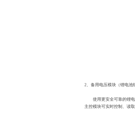
2、备用电压模块（锂电池
使用更安全可靠的锂电池
主控模块可实时控制、读取