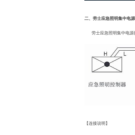
二、劳士应急照明集中电源
劳士应急照明集中电源
劳士应急照明集
【连接说明】