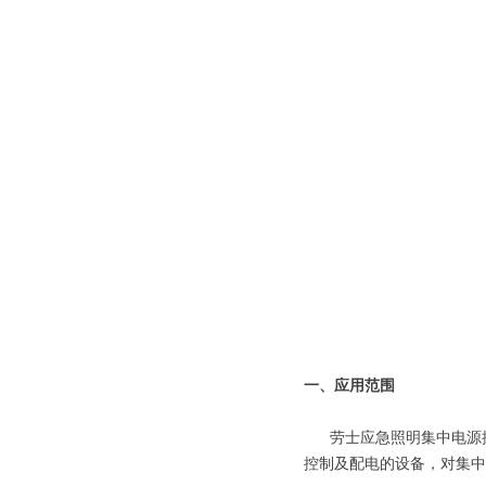
一、应用范围
劳士应急照明集中电源控
控制及配电的设备，对集中