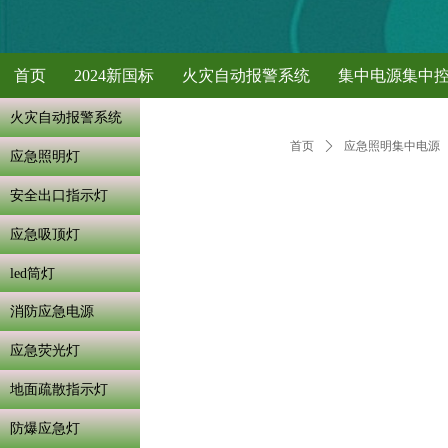
首页
2024新国标
火灾自动报警系统
集中电源集中
火灾自动报警系统
首页
ꄲ
应急照明集中电源
应急照明灯
安全出口指示灯
应急吸顶灯
led筒灯
消防应急电源
应急荧光灯
地面疏散指示灯
防爆应急灯