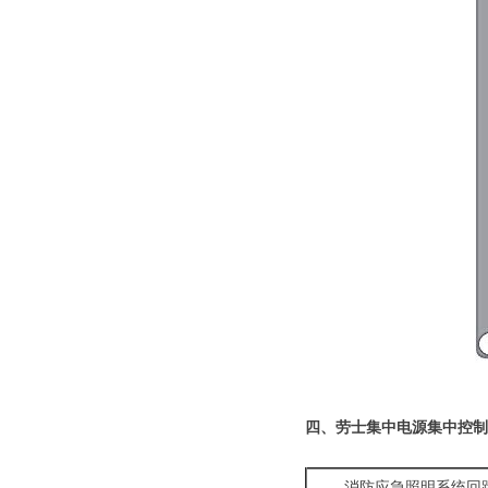
劳士应急照明
四、劳士集中电源集中控制
消防应急照明系统回