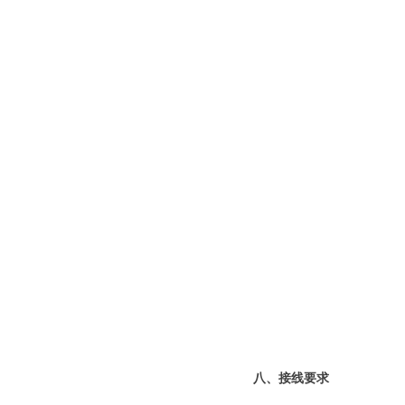
劳士应急照
八、接线要求