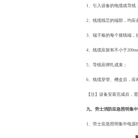
1、引入设备的电缆或导线
2、线缆线芯的端部，均应
3、端子板的每个接线端，
4、线缆应留有不小于200
5、导线应绑扎成束；
6、线缆穿管、槽盒后，应
【注】设备安装完成后，需
九、劳士消防应急照明集中
1、劳士应急照明集中电源