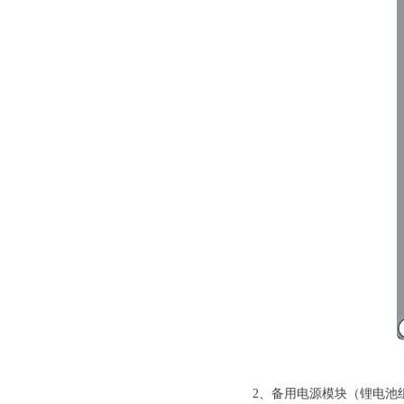
劳士应急照
2、备用电源模块（锂电池