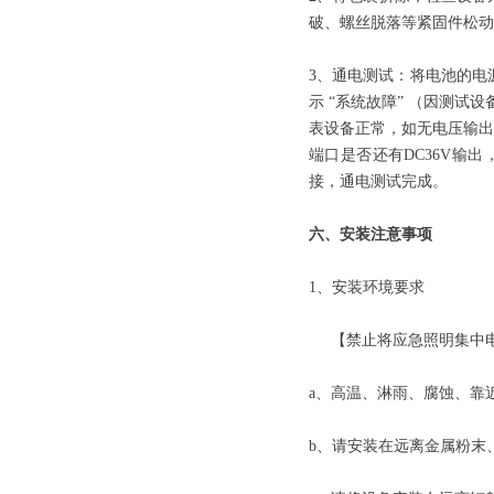
破、螺丝脱落等紧固件松动
3、通电测试：将电池的电
示 “系统故障” （因测试
表设备正常，如无电压输出
端口是否还有DC36V输
接，通电测试完成。
六、安装注意事项
1、安装环境要求
【禁止将应急照明集中电
a、高温、淋雨、腐蚀、靠
b、请安装在远离金属粉末、