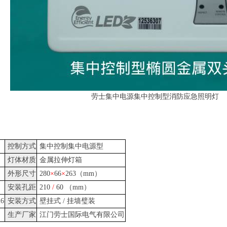
源集中控制型消防应急照明灯
控制方式
集中控制集中电源型
灯体材质
金属拉伸灯箱
外形尺寸
280
×
66
×
263（mm）
安装孔距
210
/
60 （mm）
26
安装方式
壁挂式 / 挂墙璧装
生产厂家
江门劳士国际电气有限公司