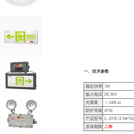
劳士集中电
一、技术参数
额定功率
3W
输入电压
DC36V
光通量
＞240Lm
防护等级
IP30
产品型号
L-ZFJC-E3W70
质保期限
二年