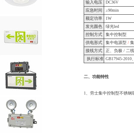
输入电压
DC36V
应急时间
≥90min
额定功率
1W
发光颜色
绿光led
控制方式
集中控制型
供电形式
集中电源型
/
集
接线方式
正、负极 / 二
执行标准
GB17945-2010
二、功能特性
1、劳士集中控制型不锈钢