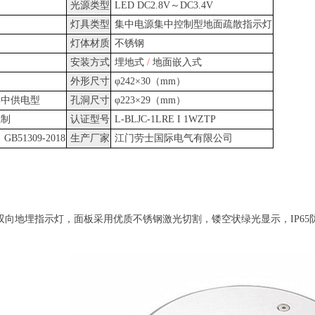
光源类型
LED DC2.8V～DC3.4V
灯具类型
集中电源集中控制型地面疏散指示灯
灯体材质
不锈钢
安装方式
埋地式
/
地面嵌入式
外形尺寸
φ242×30（mm）
中供电型
孔洞尺寸
φ223×29（mm）
线制
认证型号
L-BLJC-1LRE I 1WZTP
、GB51309-2018
生产厂家
江门劳士国际电气有限公司
双向地埋指示灯，面板采用优质不锈钢激光切割，镂空状绿光显示，IP65