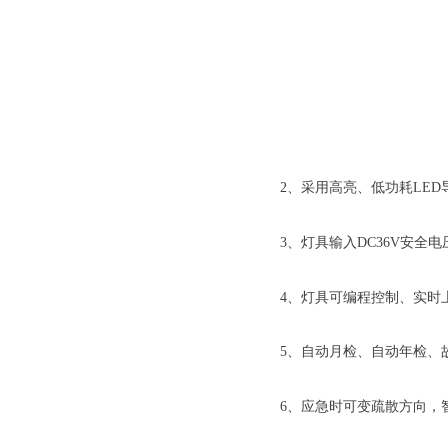
2、采用高亮、低功耗LE
3、灯具输入DC36V安
4、灯具可编程控制、实时
5、自动月检、自动年检、
6、应急时可变疏散方向，