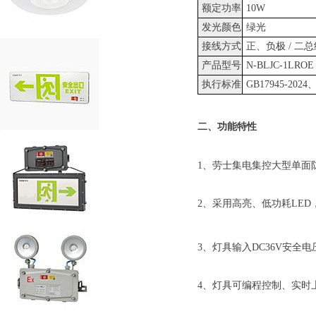
额定功率
10W
发光颜色
绿光
接线方式
正、负极 / 二总
产品型号
N-BLJC-1LROE 
执行标准
GB17945-2024、
二、功能特性
1、劳士集电集控大型单面
2、采用高亮、低功耗LE
3、灯具输入DC36V安
4、灯具可编程控制、实时