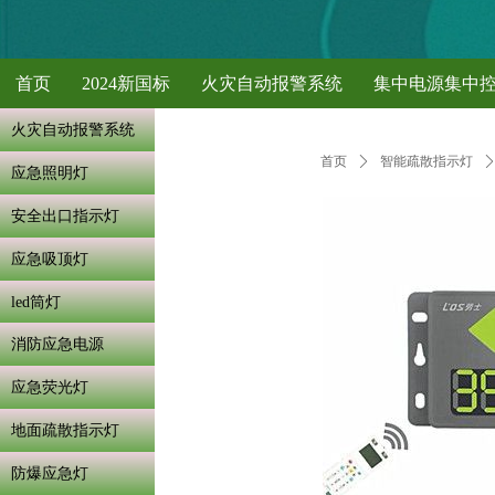
首页
2024新国标
火灾自动报警系统
集中电源集中
火灾自动报警系统
首页
ꄲ
智能疏散指示灯
应急照明灯
安全出口指示灯
应急吸顶灯
led筒灯
消防应急电源
应急荧光灯
地面疏散指示灯
防爆应急灯