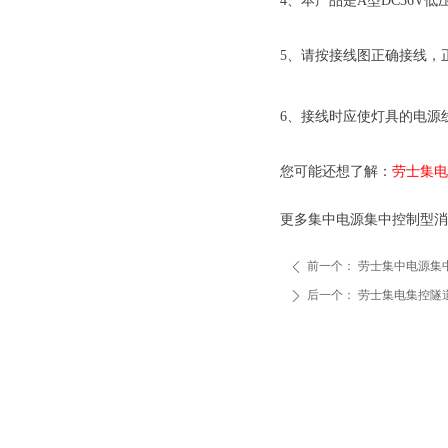
4、本产品是A型DC36V
5、请按接线图正确接线，
6、接线时应使灯具的电源
您可能还想了解：
劳士集电
更多集中电源集中控制型消
前一个：
劳士集中电源集
ꄴ
后一个：
劳士集电集控隧
ꄲ